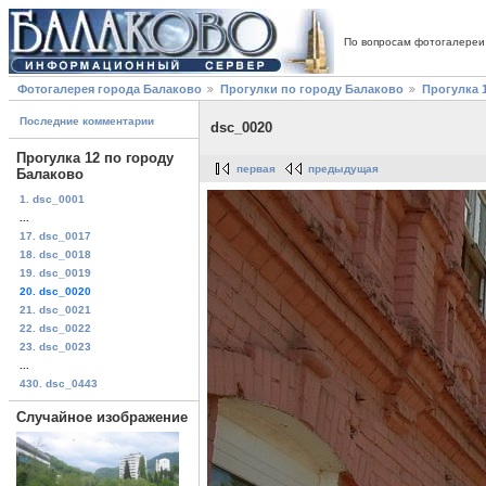
По вопросам фотогалереи
Фотогалерея города Балаково
Прогулки по городу Балаково
Прогулка 
Последние комментарии
dsc_0020
Прогулка 12 по городу
первая
предыдущая
Балаково
1. dsc_0001
...
17. dsc_0017
18. dsc_0018
19. dsc_0019
20. dsc_0020
21. dsc_0021
22. dsc_0022
23. dsc_0023
...
430. dsc_0443
Случайное изображение