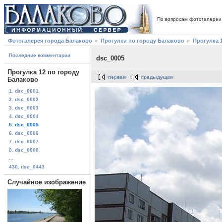
По вопросам фотогалереи
Фотогалерея города Балаково
Прогулки по городу Балаково
Прогулка 
Последние комментарии
dsc_0005
Прогулка 12 по городу
первая
предыдущая
Балаково
1. dsc_0001
2. dsc_0002
3. dsc_0003
4. dsc_0004
5. dsc_0005
6. dsc_0006
7. dsc_0007
8. dsc_0008
...
430. dsc_0443
Случайное изображение