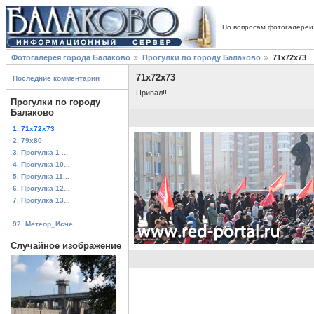
По вопросам фотогалереи
Фотогалерея города Балаково
Прогулки по городу Балаково
71x72x73
71x72x73
Последние комментарии
Привал!!!
Прогулки по городу
Балаково
1. 71x72x73
2. 79x80
3. Прогулка 1 ...
4. Прогулка 10...
5. Прогулка 11...
6. Прогулка 12...
7. Прогулка 13...
...
92. Метеор_Исче...
Случайное изображение