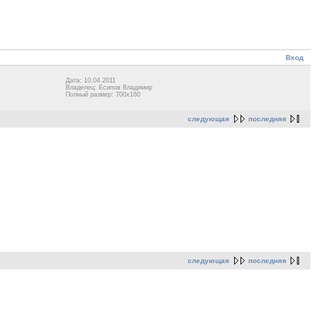
Вход
Дата: 10.04.2011
Владелец: Есипов Владимир
Полный размер: 700x160
следующая
последняя
следующая
последняя