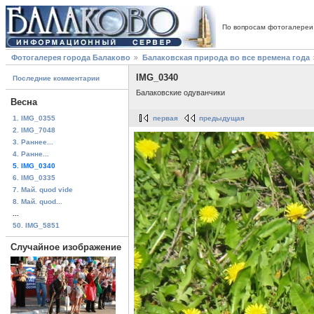
По вопросам фотогалереи
Фотогалерея города Балаково
Балаковская природа во все времена года
IMG_0340
Последние комментарии
Балаковские одуванчики
Весна
1. IMG_0355
первая
предыдущая
2. IMG_7048
3. Раннее...
4. Ранне...
5. IMG_0340
6. IMG_0335
7. Май. quod vide
8. Май. quod...
...
50. IMG_5851
Случайное изображение