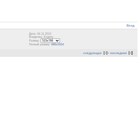
Вход
Дата: 04.11.2010
Владелец: Evgeny
Размер:
Полный размер:
686x1024
следующая
последняя