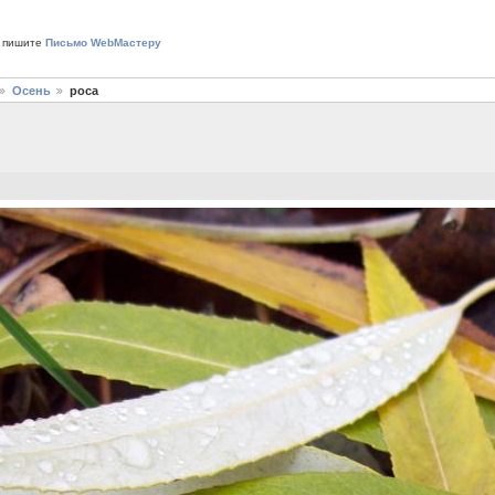
 пишите
Письмо WebМастеру
Осень
роса