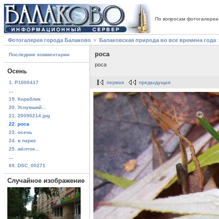
По вопросам фотогалереи
Фотогалерея города Балаково
Балаковская природа во все времена года
роса
Последние комментарии
роса
Осень
1. P1000417
первая
предыдущая
...
19. Кораблик
20. Уснувший...
21. 20090214.jpg
22. роса
23. осень
24. в парке
25. жёлтое...
...
69. DSC_00271
Случайное изображение