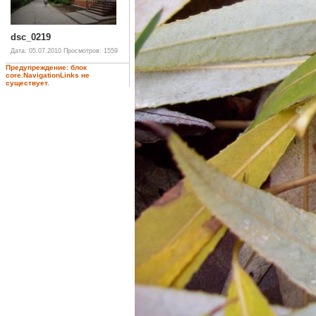
dsc_0219
Дата: 05.07.2010
Просмотров: 1559
Предупреждение: блок
core.NavigationLinks не
существует.