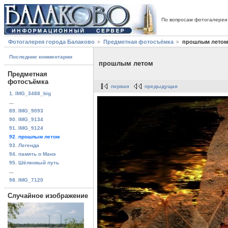
По вопросам фотогалереи
Фотогалерея города Балаково
Предметная фотосъёмка
прошлым летом
Последние комментарии
прошлым летом
Предметная
фотосъёмка
первая
предыдущая
1. IMG_3488_big
...
89. IMG_9093
90. IMG_9134
91. IMG_9124
92. прошлым летом
93. Легенда
94. память о Манэ
95. Шёлковый путь
...
98. IMG_7120
Случайное изображение