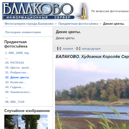
По вопросам фотогалереи
Фотогалерея города Балаково
Предметная фотосъёмка
Дикие цветы.
Дикие цветы.
Последние комментарии
Дикие цветы.
Предметная
фотосъёмка
первая
предыдущая
1. IMG_3488_big
...
29. PICT0154
30. Цветы. quod...
31. Ребристая...
32. Дикие цветы.
33. Колючки....
34. Гадюка....
35. Окаменелост...
...
98. IMG_7120
Случайное изображение