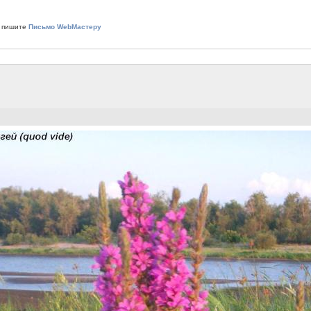
 пишите
Письмо WebМастеру