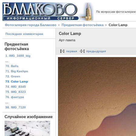
По вопросам фотогалереи
Фотогалерея города Балаково
Предметная фотосъёмка
Color Lamp
Color Lamp
Последние комментарии
Арт-лампа
Предметная
фотосъёмка
первая
предыдущая
1. IMG_3488_big
...
70. Balls
71. Big Kashpo
72. Green
73. Color Lamp
74. IMG_8345
75. IMG_8323
76. фактура
...
98. IMG_7120
Случайное изображение