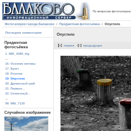
По вопросам фотогалереи
Фотогалерея города Балаково
Предметная фотосъёмка
Опустело
Последние комментарии
Опустело
Предметная
первая
предыдущая
фотосъёмка
1. IMG_3488_big
...
16. Осенние мотивы
17. Букет
18. Розочка
19. Опустело
20. Древесный гриб
21. Первые...
22. Солнечный...
...
98. IMG_7120
Случайное изображение