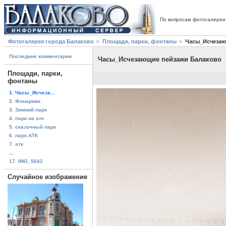
По вопросам фотогалереи
Фотогалерея города Балаково
Площади, парки, фонтаны
Часы_Исчезаю
Последние комментарии
Часы_Исчезающие пейзажи Балаково
Площади, парки,
фонтаны
1. Часы_Исчеза...
2. Фонарики
3. Зимний парк
4. парк на атк
5. сказочный парк
6. парк АТК
7. атк
...
17. IMG_5642
Случайное изображение