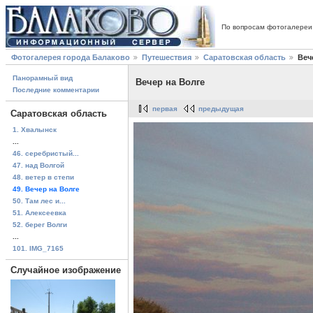
По вопросам фотогалереи
Фотогалерея города Балаково
Путешествия
Саратовская область
Веч
Панорамный вид
Вечер на Волге
Последние комментарии
первая
предыдущая
Саратовская область
1. Хвалынск
...
46. серебристый...
47. над Волгой
48. ветер в степи
49. Вечер на Волге
50. Там лес и...
51. Алексеевка
52. берег Волги
...
101. IMG_7165
Случайное изображение