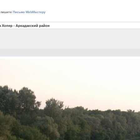
 пишите
Письмо WebМастеру
а Хопер - Аркадакский район