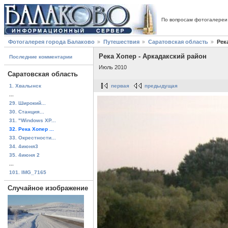
По вопросам фотогалереи
Фотогалерея города Балаково
Путешествия
Саратовская область
Рек
Река Хопер - Аркадакский район
Последние комментарии
Июль 2010
Саратовская область
1. Хвалынск
первая
предыдущая
...
29. Широкий...
30. Станция...
31. "Windows XP...
32. Река Хопер ...
33. Окрестности...
34. 4июня3
35. 4июня 2
...
101. IMG_7165
Случайное изображение