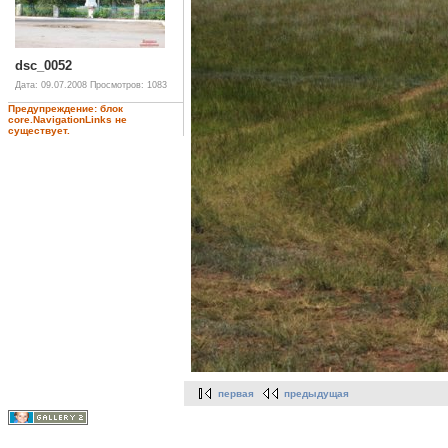
dsc_0052
Дата: 09.07.2008
Просмотров: 1083
Предупреждение: блок
core.NavigationLinks не
существует.
первая
предыдущая