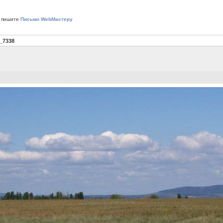
 пишите
Письмо WebМастеру
_7338