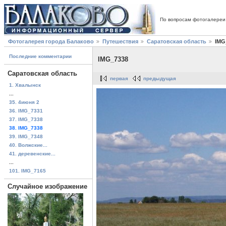
По вопросам фотогалереи
Фотогалерея города Балаково
Путешествия
Саратовская область
IMG
Последние комментарии
IMG_7338
Саратовская область
первая
предыдущая
1. Хвалынск
...
35. 4июня 2
36. IMG_7331
37. IMG_7338
38. IMG_7338
39. IMG_7348
40. Волжские...
41. деревенские...
...
101. IMG_7165
Случайное изображение