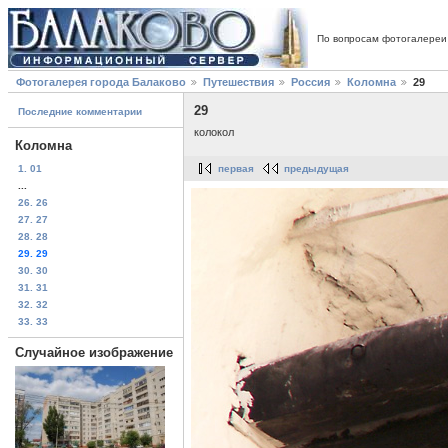
По вопросам фотогалереи
Фотогалерея города Балаково
Путешествия
Россия
Коломна
29
29
Последние комментарии
колокол
Коломна
1. 01
первая
предыдущая
...
26. 26
27. 27
28. 28
29. 29
30. 30
31. 31
32. 32
33. 33
Случайное изображение