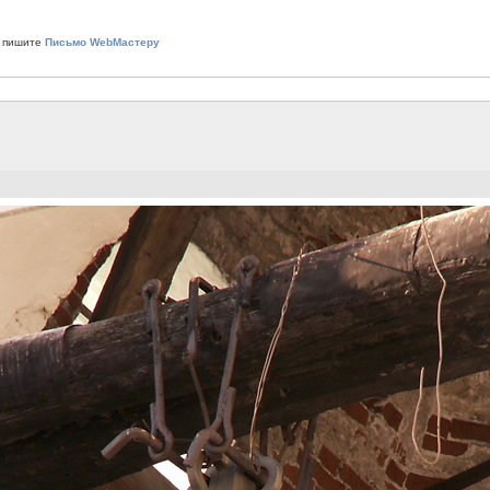
 пишите
Письмо WebМастеру