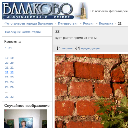
По вопросам фотогалереи
Фотогалерея города Балаково
Путешествия
Россия
Коломна
22
22
Последние комментарии
куст. растет прямо из стены.
Коломна
1. 01
первая
предыдущая
...
19. 19
20. 20
21. 21
22. 22
23. 23
24. 24
25. 25
...
33. 33
Случайное изображение