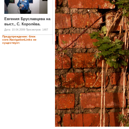
Евгения Бруславцева на
выст., С. Королёва.
Дата: 10.04.2009
Просмотров: 1467
Предупреждение: блок
core.NavigationLinks не
существует.