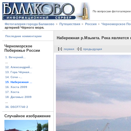
По вопросам фотогалереи
Фотогалерея города Балаково
Путешествия
Россия
Черноморское По
артерией Чёрного моря.
Последние комментарии
Набережная р.Мзымта. Река является 
Черноморское
первая
предыдущая
Побережье России
1. Вечерний...
...
12. Александрий...
13. Гора Чёрная...
14. Сочи -...
15. Набережная ...
16. Хоста 2009
17. Хоста
18. Дагомыс 2009
...
36. DSCF7740 2
Случайное изображение