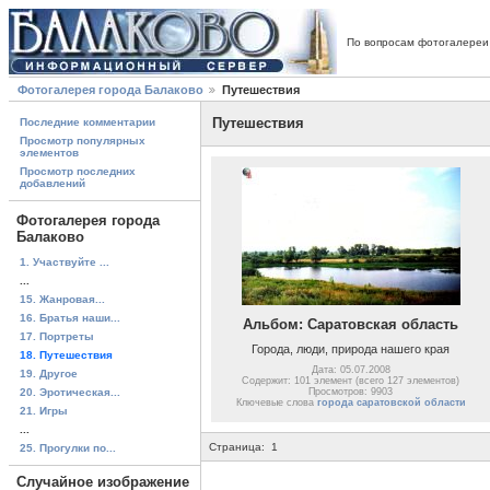
По вопросам фотогалереи
Фотогалерея города Балаково
Путешествия
Путешествия
Последние комментарии
Просмотр популярных
элементов
Просмотр последних
добавлений
Фотогалерея города
Балаково
1. Участвуйте ...
...
15. Жанровая...
16. Братья наши...
Альбом: Саратовская область
17. Портреты
Города, люди, природа нашего края
18. Путешествия
Дата: 05.07.2008
19. Другое
Содержит: 101 элемент (всего 127 элементов)
20. Эротическая...
Просмотров: 9903
Ключевые слова
города саратовской области
21. Игры
...
Страница:
1
25. Прогулки по...
Случайное изображение