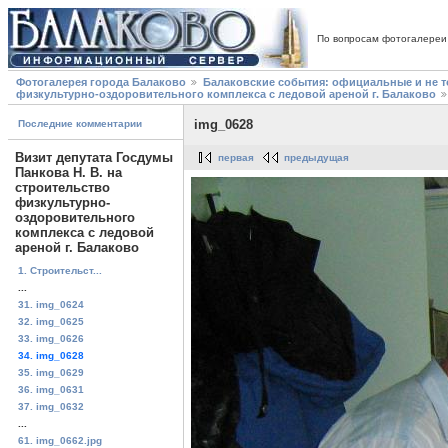
По вопросам фотогалереи
Фотогалерея города Балаково
Балаковские события: официальные и не 
физкультурно-оздоровительного комплекса с ледовой ареной г. Балаково
img_0628
Последние комментарии
Визит депутата Госдумы
первая
предыдущая
Панкова Н. В. на
строительство
физкультурно-
оздоровительного
комплекса с ледовой
ареной г. Балаково
1. Строительст...
...
31. img_0624
32. img_0625
33. img_0626
34. img_0628
35. img_0629
36. img_0631
37. img_0632
...
61. img_0662.jpg