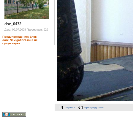
dsc_0432
Дата: 09.07.2008
Просмотров: 929
Предупреждение: блок
core.NavigationLinks не
существует.
первая
предыдущая