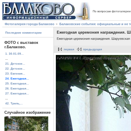
По вопросам фотогалереи
Фотогалерея города Балаково
Балаковские события: официальные и не 
Ежегодная церемония награждения. Ша
Последние комментарии
Ежегодная церемония награждения. Шаруевская 
ФОТО с выставок
г.Балаково.
первая
предыдущая
1. 30.01.09...
...
21. Детское...
22. Детское...
23. Евгения...
24. Ежегодная...
25. Ежегодная...
26. Ежегодная...
27. Ежегодная...
...
42. Триль,...
Случайное изображение