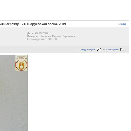
Вход
я награждения. Шаруевская весна. 2009
Дата: 29.10.2009
Владелец: Королёв Сергей Сергеевич
Полный размер: 800x600
следующая
последняя