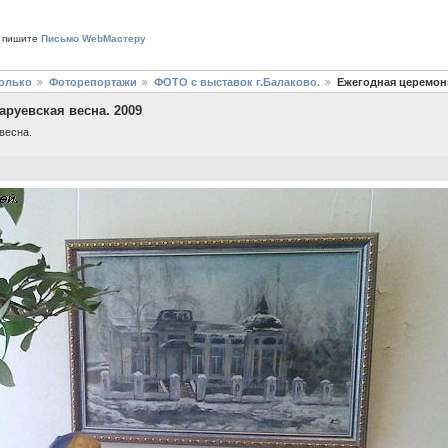
 пишите
Письмо WebМастеру
только
Фоторепортажи
ФОТО с выставок г.Балаково.
Ежегодная церемони
руевская весна. 2009
весна.