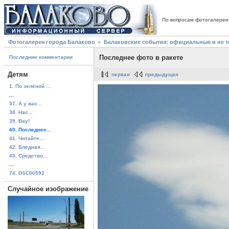
По вопросам фотогалереи
Фотогалерея города Балаково
Балаковские события: официальные и не 
Последнее фото в ракете
Последние комментарии
Детям
первая
предыдущая
1. По зелёной ...
...
37. А у вас...
38. Нас...
39. Вау!
40. Последнее...
41. Читайте...
42. Бледная...
43. Средство...
...
74. DSC00592
Случайное изображение