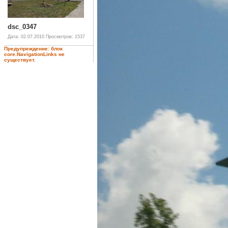
dsc_0347
Дата: 02.07.2010
Просмотров: 1537
Предупреждение: блок
core.NavigationLinks не
существует.