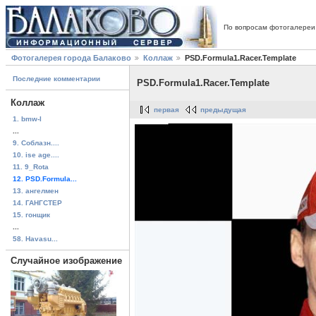
По вопросам фотогалереи
Фотогалерея города Балаково
Коллаж
PSD.Formula1.Racer.Template
Последние комментарии
PSD.Formula1.Racer.Template
Коллаж
первая
предыдущая
1. bmw-l
...
9. Соблазн....
10. ise age....
11. 9_Rota
12. PSD.Formula...
13. ангелмен
14. ГАНГСТЕР
15. гонщик
...
58. Havasu...
Случайное изображение