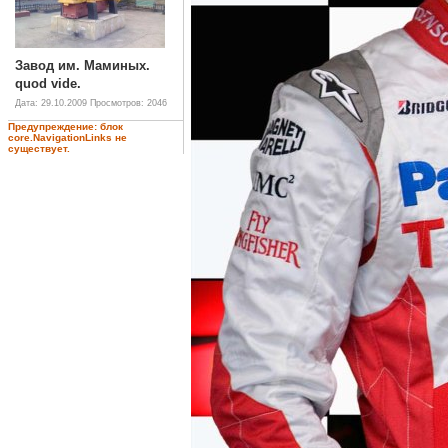
Завод им. Маминых.
quod vide.
Дата: 29.10.2009
Просмотров: 2046
Предупреждение: блок
core.NavigationLinks не
существует.