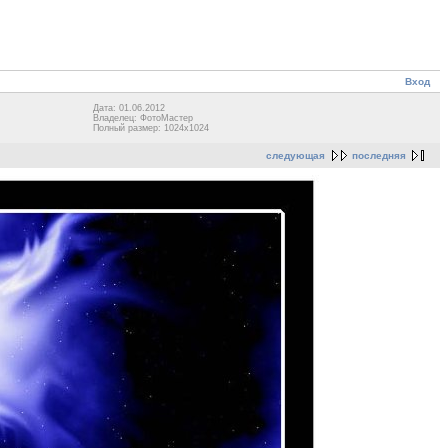
Вход
Дата: 01.06.2012
Владелец: ФотоМастер
Полный размер: 1024x1024
следующая
последняя