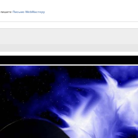
 пишите
Письмо WebМастеру