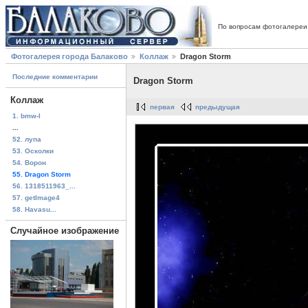
По вопросам фотогалереи
Фотогалерея города Балаково
Коллаж
Dragon Storm
Последние комментарии
Dragon Storm
Коллаж
первая
предыдущая
1. bmw-l
...
52. лупа
53. Осколки
54. Ворон
55. Dragon Storm
56. 1318511963_...
57. getImage4
58. Havasu...
Случайное изображение