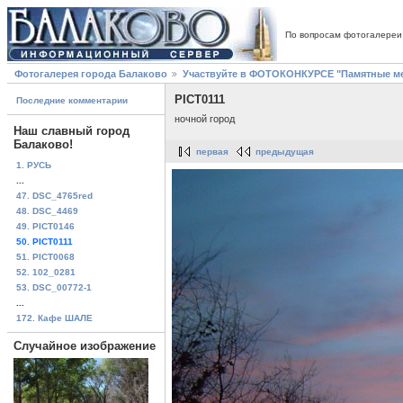
По вопросам фотогалереи
Фотогалерея города Балаково
Участвуйте в ФОТОКОНКУРСЕ "Памятные ме
PICT0111
Последние комментарии
ночной город
Наш славный город
Балаково!
первая
предыдущая
1. РУСЬ
...
47. DSC_4765red
48. DSC_4469
49. PICT0146
50. PICT0111
51. PICT0068
52. 102_0281
53. DSC_00772-1
...
172. Кафе ШАЛЕ
Случайное изображение