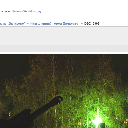
 пишите
Письмо WebМастеру
ста г.Балаково"
Наш славный город Балаково!
DSC_8907