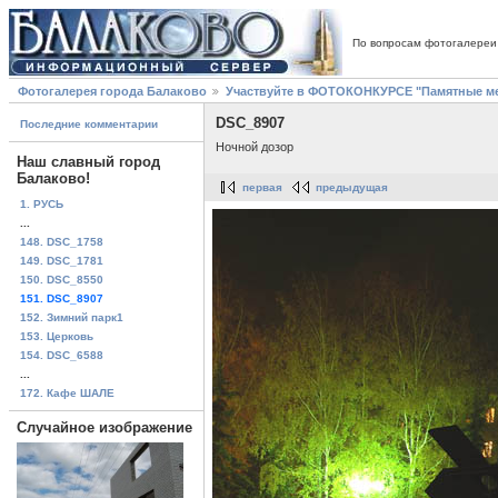
По вопросам фотогалереи
Фотогалерея города Балаково
Участвуйте в ФОТОКОНКУРСЕ "Памятные ме
DSC_8907
Последние комментарии
Ночной дозор
Наш славный город
Балаково!
первая
предыдущая
1. РУСЬ
...
148. DSC_1758
149. DSC_1781
150. DSC_8550
151. DSC_8907
152. Зимний парк1
153. Церковь
154. DSC_6588
...
172. Кафе ШАЛЕ
Случайное изображение