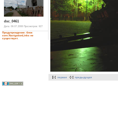
dsc_0461
Дата: 09.07.2008
Просмотров: 927
Предупреждение: блок
core.NavigationLinks не
существует.
первая
предыдущая