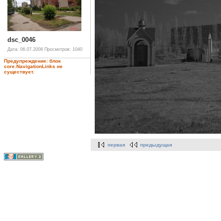
dsc_0046
Дата: 06.07.2008
Просмотров: 1040
Предупреждение: блок
core.NavigationLinks не
существует.
первая
предыдущая