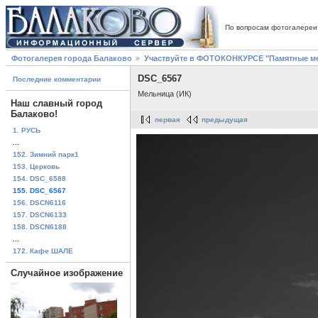
По вопросам фотогалереи
Фотогалерея города Балаково
Участвуйте в ФОТОКОНКУРСЕ "Памятные ме
DSC_6567
Последние комментарии
Мельница (ИК)
Наш славный город
Балаково!
первая
предыдущая
1. РУСЬ
...
152. Зимний парк1
153. Церковь
154. DSC_6588
155. DSC_6567
156. DSCN6116
157. DSCN6133
158. DSCN6188
...
172. Кафе ШАЛЕ
Случайное изображение