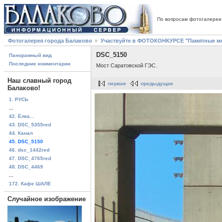
По вопросам фотогалереи
Фотогалерея города Балаково
Участвуйте в ФОТОКОНКУРСЕ "Памятные ме
DSC_5150
Панорамный вид
Последние комментарии
Мост Саратовской ГЭС.
Наш славный город
первая
предыдущая
Балаково!
1. РУСЬ
...
42. Ёлка...
43. DSC_5355red
44. Канал
45. DSC_5150
46. dsc_1442red
47. DSC_4765red
48. DSC_4469
...
172. Кафе ШАЛЕ
Случайное изображение