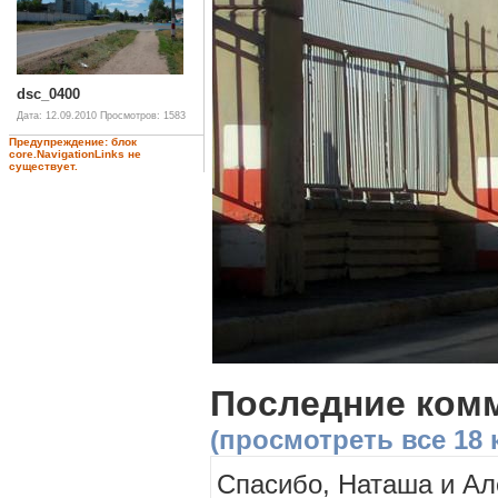
dsc_0400
Дата: 12.09.2010
Просмотров: 1583
Предупреждение: блок
core.NavigationLinks не
существует.
Последние ком
(просмотреть все 18
Спасибо, Наташа и Але