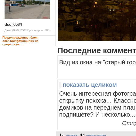
dsc_0584
Дата: 09.07.2008
Просмотров: 885
Предупреждение: блок
core.NavigationLinks не
существует.
Последние коммен
Вид из окна на "старый гор
|
показать целиком
Очень интересная фотогра
открытку похожа... Классн
домиков на переднем плане
подпишете? И несколько...
Отпр
первая
предыдущая