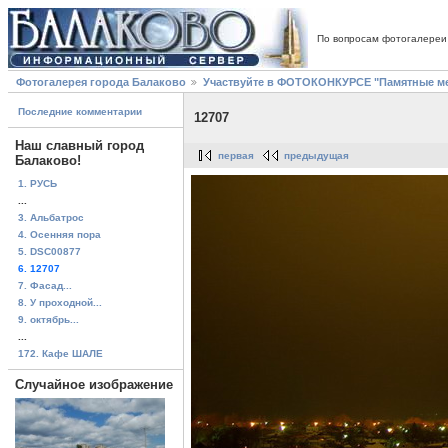
По вопросам фотогалереи
Фотогалерея города Балаково
Участвуйте в ФОТОКОНКУРСЕ "Памятные ме
Последние комментарии
12707
Наш славный город
первая
предыдущая
Балаково!
1. РУСЬ
...
3. Альбатрос
4. Осенняя пора
5. DSC00877
6. 12707
7. Фасад...
8. У проходной...
9. октябрь...
...
172. Кафе ШАЛЕ
Случайное изображение