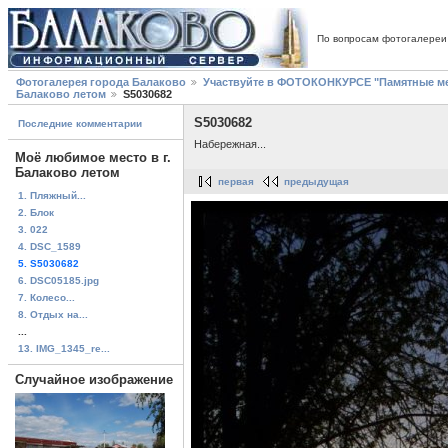
По вопросам фотогалереи
Фотогалерея города Балаково
Участвуйте в ФОТОКОНКУРСЕ "Памятные ме
Балаково летом
S5030682
S5030682
Последние комментарии
Набережная...
Моё любимое место в г.
Балаково летом
первая
предыдущая
1. Пляжный...
2. Блок
3. 022
4. DSC_1589
5. S5030682
6. DSC05185.jpg
7. Колесо...
8. Отдых на...
...
13. IMG_1345_re...
Случайное изображение