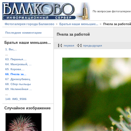
По вопросам фотогалереи
Фотогалерея города Балаково
Братья наши меньшие...
Пчела за работо
Последние комментарии
Пчела за работой
Братья наши меньшие...
первая
предыдущая
1. Вы,...
...
63. Пиранья....
64. Мангровый, ...
65. Корова....
66. Пчела за...
67. Древоубивец
68. Сбор пыльцы
69. Нелинейная ...
...
140. IMG_9586
Случайное изображение