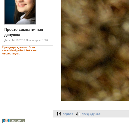
Просто-симпатичная-
девушка
Дата: 14.10.2010
Просмотров: 1899
Предупреждение: блок
core.NavigationLinks не
существует.
первая
предыдущая