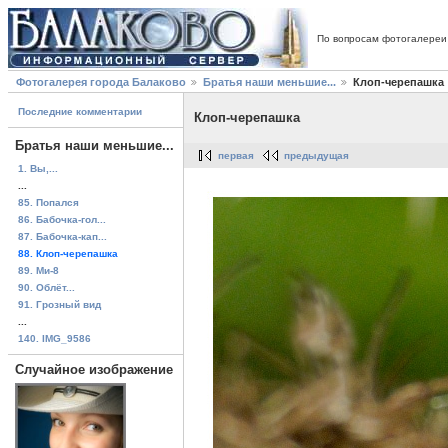
По вопросам фотогалереи
Фотогалерея города Балаково
Братья наши меньшие...
Клоп-черепашка
Последние комментарии
Клоп-черепашка
Братья наши меньшие...
первая
предыдущая
1. Вы,...
...
85. Попался
86. Бабочка-гол...
87. Бабочка-кап...
88. Клоп-черепашка
89. Ми-8
90. Облёт...
91. Грозный вид
...
140. IMG_9586
Случайное изображение