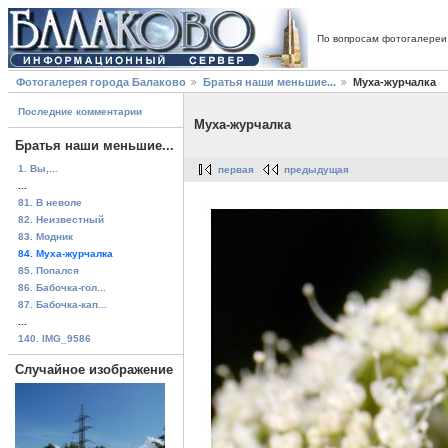
По вопросам фотогалереи
Фотогалерея города Балаково
Братья наши меньшие...
Муха-журчалка
Последние комментарии
Муха-журчалка
Братья наши меньшие...
1. Вы,...
первая
предыдущая
...
81. В неволе
82. Неизвестный
83. Модник
84. Муха-журчалка
85. Попался
86. Бабочка-гол...
87. Бабочка-кап...
...
140. IMG_9586
Случайное изображение