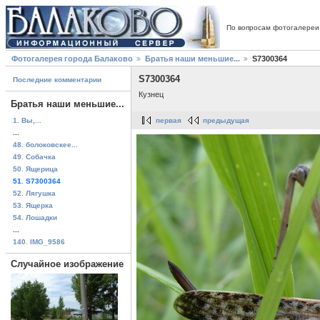
По вопросам фотогалереи
Фотогалерея города Балаково
Братья наши меньшие...
S7300364
S7300364
Последние комментарии
Кузнец
Братья наши меньшие...
1. Вы,...
первая
предыдущая
...
48. болоковскее...
49. Собачка
50. Ящерица
51. S7300364
52. Лягушка
53. Ящерка
54. Лошадки
...
140. IMG_9586
Случайное изображение