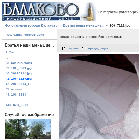
По вопросам фотогалереи
Фотогалерея города Балаково
Братья наши меньшие...
100_7129.jpg
Последние комментарии
нигде недают мне спокойно порисовать
Братья наши меньшие...
первая
предыдущая
1. Вы,...
...
38. Кот без забот
39. 100_5563.jpg
40. 20090213.jpg
41. 100_7129.jpg
42. 20090213_00...
43. птички
44. 100_7384
...
140. IMG_9586
Случайное изображение