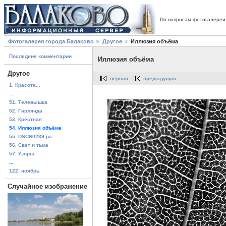
По вопросам фотогалереи
Фотогалерея города Балаково
Другое
Иллюзия объёма
Последние комментарии
Иллюзия объёма
Другое
первая
предыдущая
1. Красота...
...
51. Телевышка
52. Гирлянда
53. Крёстная
54. Иллюзия объёма
55. DSCN0239.pa...
56. Свет и тьма
57. Узоры
...
122. ноябрь
Случайное изображение