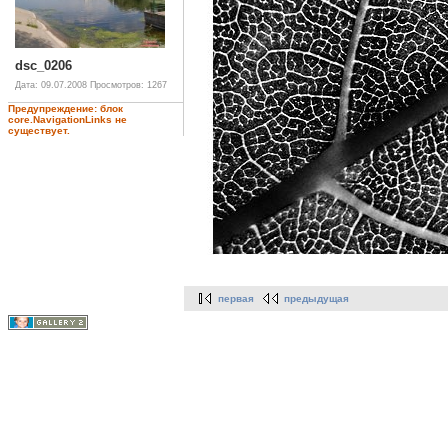
dsc_0206
Дата: 09.07.2008
Просмотров: 1267
Предупреждение: блок
core.NavigationLinks не
существует.
первая
предыдущая