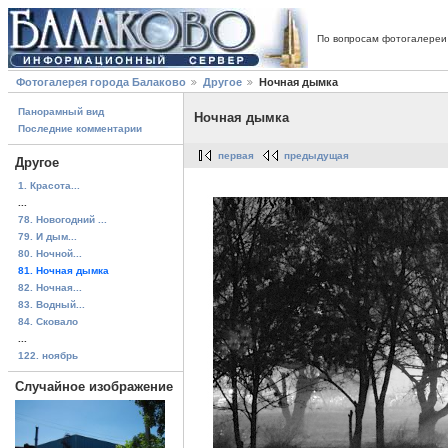
По вопросам фотогалереи
Фотогалерея города Балаково
Другое
Ночная дымка
Панорамный вид
Ночная дымка
Последние комментарии
первая
предыдущая
Другое
1. Красота...
...
78. Новогодний ...
79. И дым...
80. Ночной...
81. Ночная дымка
82. Ночная...
83. Водный...
84. Сковало
...
122. ноябрь
Случайное изображение