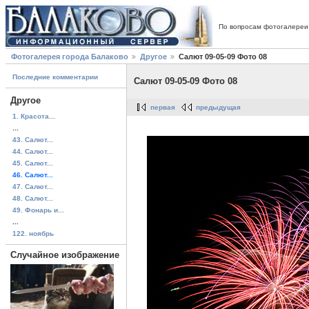
По вопросам фотогалереи
Фотогалерея города Балаково
Другое
Салют 09-05-09 Фото 08
Последние комментарии
Салют 09-05-09 Фото 08
Другое
первая
предыдущая
1. Красота...
...
43. Салют...
44. Салют...
45. Салют...
46. Салют...
47. Салют...
48. Салют...
49. Фонарь и...
...
122. ноябрь
Случайное изображение