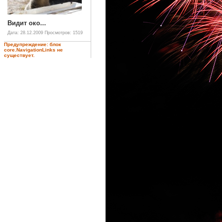
Видит око...
Дата: 28.12.2009
Просмотров: 1519
Предупреждение: блок
core.NavigationLinks не
существует.