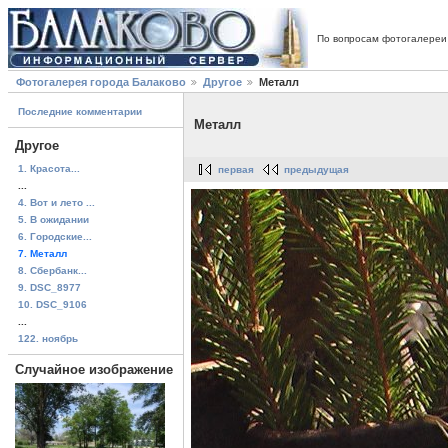
По вопросам фотогалереи
Фотогалерея города Балаково
Другое
Металл
Последние комментарии
Металл
Другое
1. Красота...
первая
предыдущая
...
4. Вот и лето ...
5. В ожидании
6. Городские...
7. Металл
8. Сбербанк...
9. DSC_8977
10. DSC_9106
...
122. ноябрь
Случайное изображение