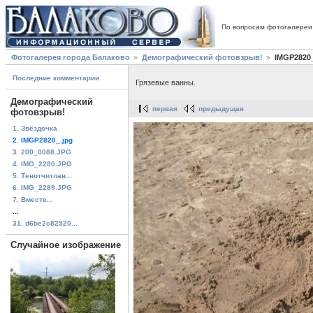
По вопросам фотогалереи
Фотогалерея города Балаково
Демографический фотовзрыв!
IMGP2820_
Последние комментарии
Грязевые ванны.
Демографический
первая
предыдущая
фотовзрыв!
1. Звёздочка
2. IMGP2820_.jpg
3. 200_0088.JPG
4. IMG_2280.JPG
5. Тенотчитлан...
6. IMG_2289.JPG
7. Вместе...
...
31. d6be2c82520...
Случайное изображение