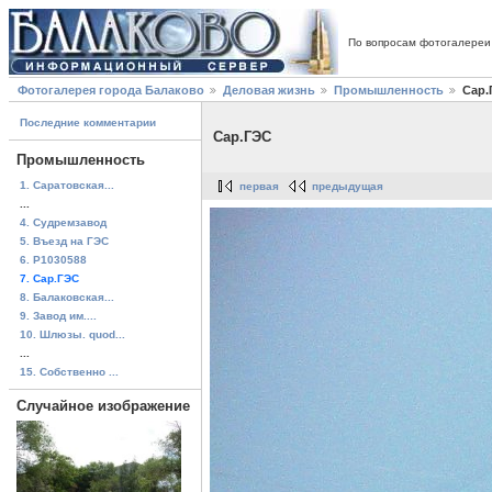
По вопросам фотогалереи
Фотогалерея города Балаково
Деловая жизнь
Промышленность
Сар.
Последние комментарии
Сар.ГЭС
Промышленность
1. Саратовская...
первая
предыдущая
...
4. Судремзавод
5. Въезд на ГЭС
6. P1030588
7. Сар.ГЭС
8. Балаковская...
9. Завод им....
10. Шлюзы. quod...
...
15. Собственно ...
Случайное изображение