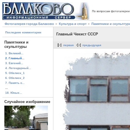
По вопросам фотогалереи
Фотогалерея города Балаково
Культура и спорт
Памятники и скульптур
Последние комментарии
Главный Чекист СССР
Памятники и
первая
предыдущая
скульптуры
1. Великий...
2. Главный...
3. Евгений...
4. Легендарный...
5. Обелиск_1
6. Обелиск_2
7. Память о...
...
18. Юные...
Случайное изображение