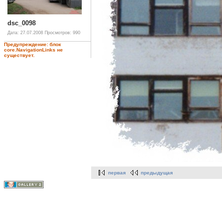
dsc_0098
Дата: 27.07.2008
Просмотров: 990
Предупреждение: блок
core.NavigationLinks не
существует.
первая
предыдущая