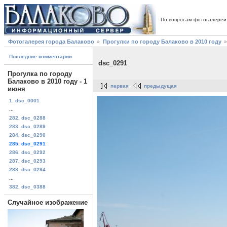
По вопросам фотогалереи
Фотогалерея города Балаково
Прогулки по городу Балаково в 2010 году
Последние комментарии
dsc_0291
Прогулка по городу
Балаково в 2010 году - 1
первая
предыдущая
июня
1. dsc_0001
...
282. dsc_0288
283. dsc_0289
284. dsc_0290
285. dsc_0291
286. dsc_0292
287. dsc_0293
288. dsc_0294
...
382. dsc_0388
Случайное изображение