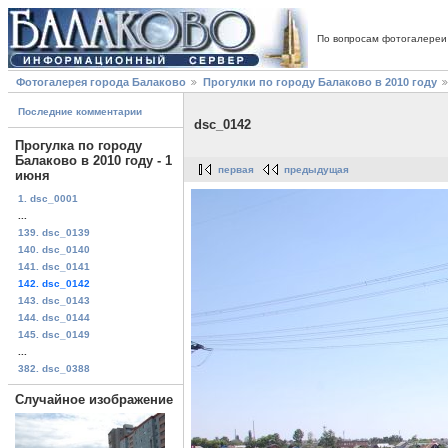
По вопросам фотогалереи
Фотогалерея города Балаково
Прогулки по городу Балаково в 2010 году
Последние комментарии
dsc_0142
Прогулка по городу
Балаково в 2010 году - 1
первая
предыдущая
июня
1. dsc_0001
...
139. dsc_0139
140. dsc_0140
141. dsc_0141
142. dsc_0142
143. dsc_0143
144. dsc_0144
145. dsc_0149
...
382. dsc_0388
Случайное изображение