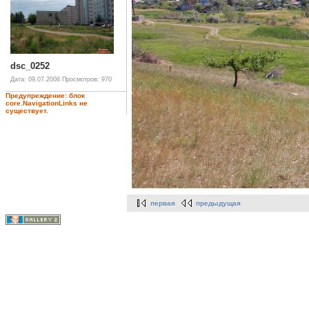
dsc_0252
Дата: 09.07.2008
Просмотров: 970
Предупреждение: блок
core.NavigationLinks не
существует.
первая
предыдущая