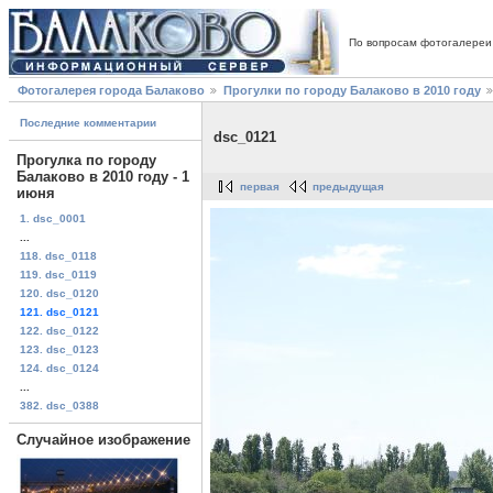
По вопросам фотогалереи
Фотогалерея города Балаково
Прогулки по городу Балаково в 2010 году
Последние комментарии
dsc_0121
Прогулка по городу
Балаково в 2010 году - 1
первая
предыдущая
июня
1. dsc_0001
...
118. dsc_0118
119. dsc_0119
120. dsc_0120
121. dsc_0121
122. dsc_0122
123. dsc_0123
124. dsc_0124
...
382. dsc_0388
Случайное изображение