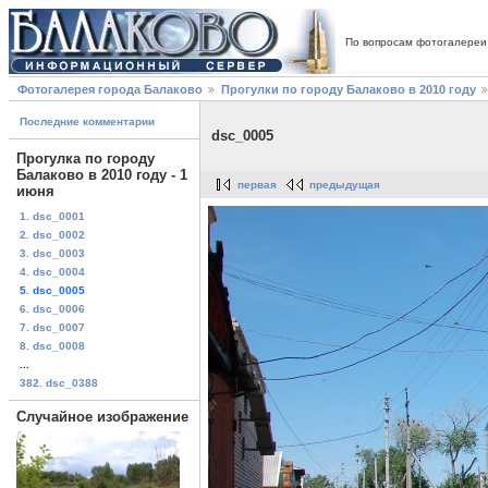
По вопросам фотогалереи
Фотогалерея города Балаково
Прогулки по городу Балаково в 2010 году
Последние комментарии
dsc_0005
Прогулка по городу
Балаково в 2010 году - 1
первая
предыдущая
июня
1. dsc_0001
2. dsc_0002
3. dsc_0003
4. dsc_0004
5. dsc_0005
6. dsc_0006
7. dsc_0007
8. dsc_0008
...
382. dsc_0388
Случайное изображение