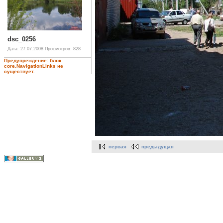
dsc_0256
Дата: 27.07.2008
Просмотров: 828
Предупреждение: блок
core.NavigationLinks не
существует.
первая
предыдущая