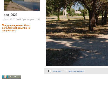
dsc_0029
Дата: 27.07.2008
Просмотров: 1194
Предупреждение: блок
core.NavigationLinks не
существует.
первая
предыдущая