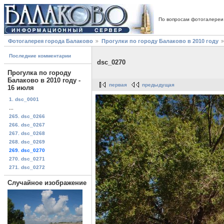
По вопросам фотогалереи
Фотогалерея города Балаково
Прогулки по городу Балаково в 2010 году
Последние комментарии
dsc_0270
Прогулка по городу
Балаково в 2010 году -
первая
предыдущая
16 июля
1. dsc_0001
...
265. dsc_0266
266. dsc_0267
267. dsc_0268
268. dsc_0269
269. dsc_0270
270. dsc_0271
271. dsc_0272
Случайное изображение