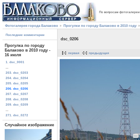
По вопросам фотогалереи
Фотогалерея города Балаково
Прогулки по городу Балаково в 2010 году
Последние комментарии
dsc_0206
Прогулка по городу
Балаково в 2010 году -
первая
предыдущая
16 июля
1. dsc_0001
...
203. dsc_0203
204. dsc_0204
205. dsc_0205
206. dsc_0206
207. dsc_0207
208. dsc_0208
209. dsc_0209
...
271. dsc_0272
Случайное изображение