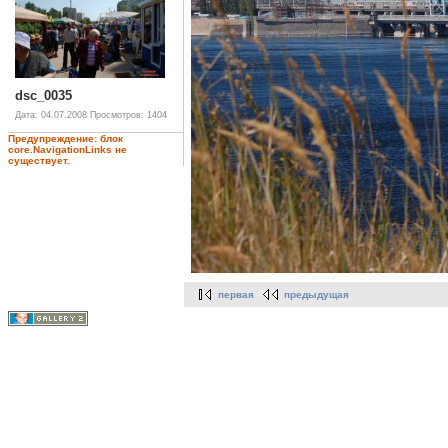
dsc_0035
Дата: 04.07.2008
Просмотров: 1404
Предупреждение: блок
core.NavigationLinks не
существует.
первая
предыдущая