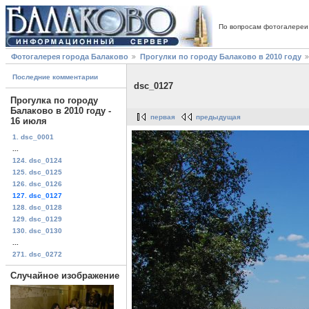
По вопросам фотогалереи
Фотогалерея города Балаково
Прогулки по городу Балаково в 2010 году
Последние комментарии
dsc_0127
Прогулка по городу
Балаково в 2010 году -
первая
предыдущая
16 июля
1. dsc_0001
...
124. dsc_0124
125. dsc_0125
126. dsc_0126
127. dsc_0127
128. dsc_0128
129. dsc_0129
130. dsc_0130
...
271. dsc_0272
Случайное изображение