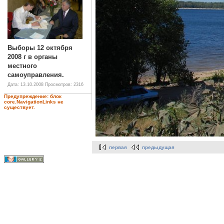
Выборы 12 октября
2008 г в органы
местного
самоуправления.
Дата: 13.10.2008
Просмотров: 2316
Предупреждение: блок
core.NavigationLinks не
существует.
первая
предыдущая