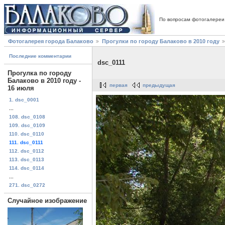
По вопросам фотогалереи
Фотогалерея города Балаково
Прогулки по городу Балаково в 2010 году
Последние комментарии
dsc_0111
Прогулка по городу
Балаково в 2010 году -
первая
предыдущая
16 июля
1. dsc_0001
...
108. dsc_0108
109. dsc_0109
110. dsc_0110
111. dsc_0111
112. dsc_0112
113. dsc_0113
114. dsc_0114
...
271. dsc_0272
Случайное изображение