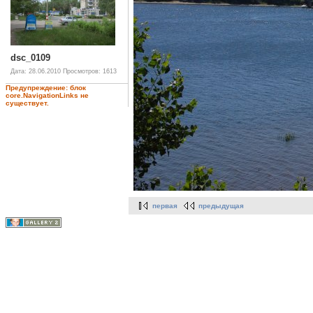
dsc_0109
Дата: 28.06.2010
Просмотров: 1613
Предупреждение: блок
core.NavigationLinks не
существует.
первая
предыдущая