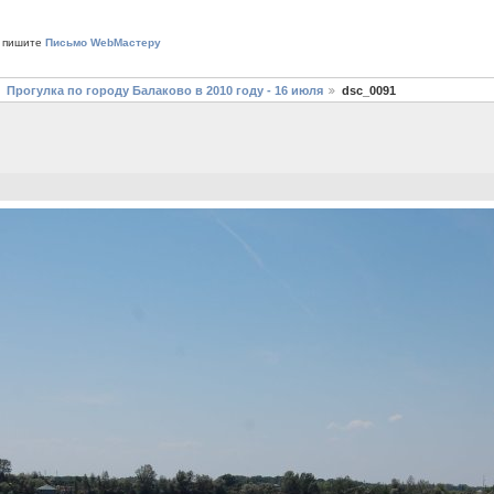
 пишите
Письмо WebМастеру
Прогулка по городу Балаково в 2010 году - 16 июля
dsc_0091