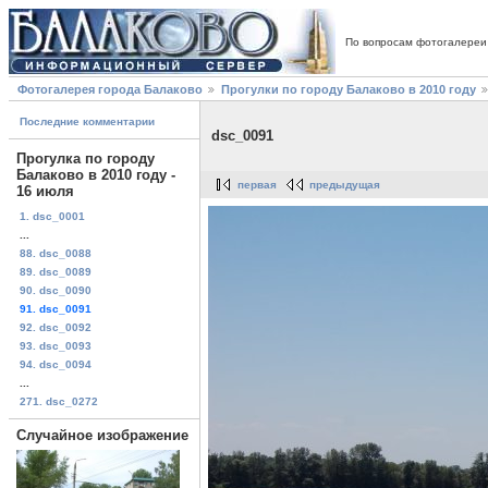
По вопросам фотогалереи
Фотогалерея города Балаково
Прогулки по городу Балаково в 2010 году
Последние комментарии
dsc_0091
Прогулка по городу
Балаково в 2010 году -
первая
предыдущая
16 июля
1. dsc_0001
...
88. dsc_0088
89. dsc_0089
90. dsc_0090
91. dsc_0091
92. dsc_0092
93. dsc_0093
94. dsc_0094
...
271. dsc_0272
Случайное изображение